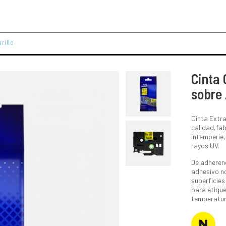
rillo
Cinta
sobre 
Cinta Extra
calidad,fab
intemperie,
rayos UV.
De adheren
adhesivo no
superficies
para etiqu
temperatura