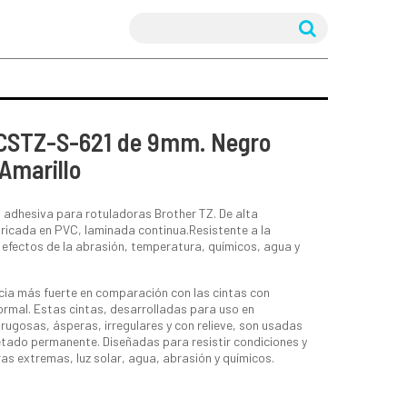
 CSTZ-S-621 de 9mm. Negro
Amarillo
 adhesiva para rotuladoras Brother TZ. De alta
ricada en PVC, laminada continua.Resistente a la
 efectos de la abrasión, temperatura, químicos, agua y
cia más fuerte en comparación con las cintas con
rmal. Estas cintas, desarrolladas para uso en
 rugosas, ásperas, irregulares y con relieve, son usadas
etado permanente. Diseñadas para resistir condiciones y
s extremas, luz solar, agua, abrasión y químicos.