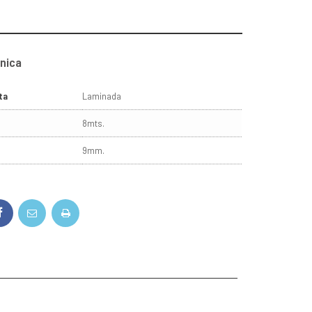
cnica
ta
Laminada
8mts.
9mm.